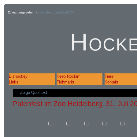
Zuletzt angesehen:
•
heidelbergpatenfest2009
Hocke
Eishockey
Keep Rockin'
Tiere
Links
Flohmarkt
Kontakt
Zeige Quelltext
Patenfest im Zoo Heidelberg, 31. Juli 2