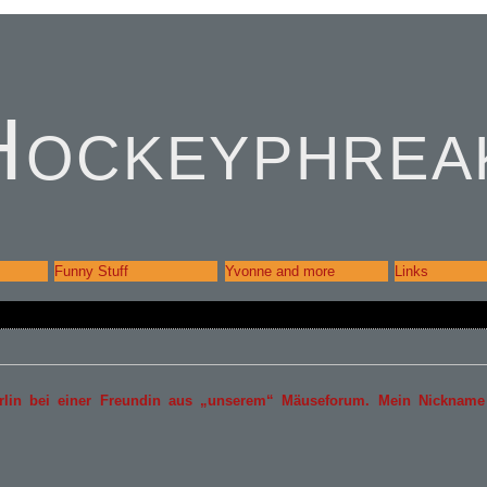
Hockeyphrea
Funny Stuff
Yvonne and more
Links
rlin bei einer Freundin aus „unserem“ Mäuseforum. Mein Nicknam