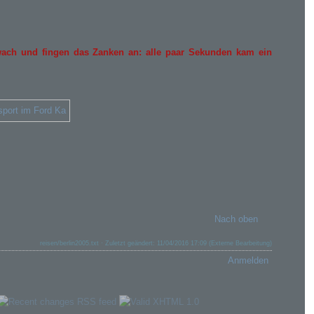
wach und fingen das Zanken an: alle paar Sekunden kam ein
Nach oben
reisen/berlin2005.txt
· Zuletzt geändert: 11/04/2016 17:09 (Externe Bearbeitung)
Anmelden