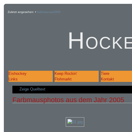
Zuletzt angesehen:
•
farbmaeuse2005
Hocke
Eishockey
Keep Rockin'
Tiere
Links
Flohmarkt
Kontakt
Zeige Quelltext
Farbmausphotos aus dem Jahr 2005