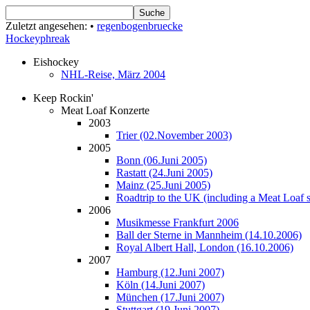
Zuletzt angesehen:
•
regenbogenbruecke
Hockeyphreak
Eishockey
NHL-Reise, März 2004
Keep Rockin'
Meat Loaf Konzerte
2003
Trier (02.November 2003)
2005
Bonn (06.Juni 2005)
Rastatt (24.Juni 2005)
Mainz (25.Juni 2005)
Roadtrip to the UK (including a Meat Loaf
2006
Musikmesse Frankfurt 2006
Ball der Sterne in Mannheim (14.10.2006)
Royal Albert Hall, London (16.10.2006)
2007
Hamburg (12.Juni 2007)
Köln (14.Juni 2007)
München (17.Juni 2007)
Stuttgart (19.Juni 2007)