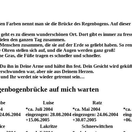
n Farben nennt man sie die Brücke des Regenbogens. Auf dieser S
, geht es zu diesem wunderschönen Ort. Dort gibt es immer zu fres
spielen den ganzen Tag zusammen.
ren Menschen zusammen, die sie auf der Erde so geliebt haben. So r
ie Ohren stellen sich auf, und die Augen werden ganz groß!
e Gras, die Füße tragen es schneller und schneller.
 ihn in Deine Arme und hältst ihn fest. Dein Gesicht wird geküßt
verschwunden war, aber nie aus Deinem Herzen.
und Ihr werdet nie wieder getrennt sein…
egenbogenbrücke auf mich warten
be
Luise
Ratz
04
*ca. Juli 2004
*ca. Mai 2004
*ca.
24.06.2004
eingezogen: 28.08.2004
eingezogen: 24.06.2004
eing
+15.06.2005
+30.07.2005
+06.
ice
Lakritze
Schneewittchen