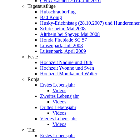
CHIO Aachen 2016, Juli 2016
Tagesausflüge
Hubschrauberflug
Bad König
Husky-Erlebnistag (28.10.2007) und Hunderennen
Schriesheim, Mai 2008
Altrhein bei Speyer, Mai 2008
Honda Fireblade SC 57
Luisenpark, Juli 2008
Luisenpark, April 2009
Feste
Hochzeit Nadine und Dirk
Hochzeit Yvonne und Sven
Hochzeit Monika und Walter
Ronja
Erstes Lebensjahr
Videos
Zweites Lebensjahr
Videos
Drittes Lebensjahr
Videos
Viertes Lebensjahr
Videos
Tim
Erstes Lebensjahr