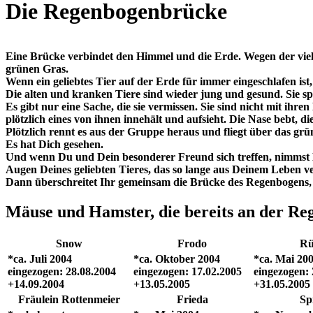
Die Regenbogenbrücke
Eine Brücke verbindet den Himmel und die Erde. Wegen der viele
grünen Gras.
Wenn ein geliebtes Tier auf der Erde für immer eingeschlafen ist
Die alten und kranken Tiere sind wieder jung und gesund. Sie 
Es gibt nur eine Sache, die sie vermissen. Sie sind nicht mit ih
plötzlich eines von ihnen innehält und aufsieht. Die Nase bebt, d
Plötzlich rennt es aus der Gruppe heraus und fliegt über das grün
Es hat Dich gesehen.
Und wenn Du und Dein besonderer Freund sich treffen, nimmst Du
Augen Deines geliebten Tieres, das so lange aus Deinem Leben 
Dann überschreitet Ihr gemeinsam die Brücke des Regenbogens, 
Mäuse und Hamster, die bereits an der R
Snow
Frodo
Rü
*ca. Juli 2004
*ca. Oktober 2004
*ca. Mai 20
eingezogen: 28.08.2004
eingezogen: 17.02.2005
eingezogen: 
+14.09.2004
+13.05.2005
+31.05.2005
Fräulein Rottenmeier
Frieda
Sp