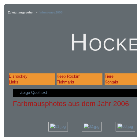
Zuletzt angesehen:
•
farbmaeuse2006
Hocke
Eishockey
Keep Rockin'
Tiere
Links
Flohmarkt
Kontakt
Zeige Quelltext
Farbmausphotos aus dem Jahr 2006