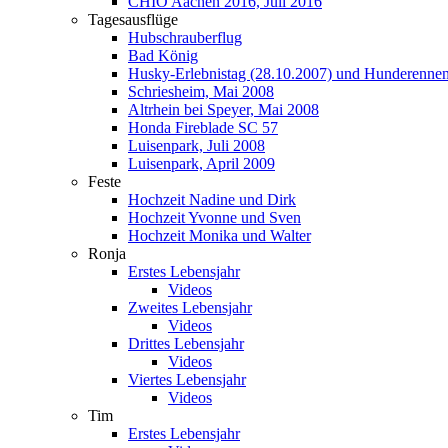
CHIO Aachen 2016, Juli 2016
Tagesausflüge
Hubschrauberflug
Bad König
Husky-Erlebnistag (28.10.2007) und Hunderennen
Schriesheim, Mai 2008
Altrhein bei Speyer, Mai 2008
Honda Fireblade SC 57
Luisenpark, Juli 2008
Luisenpark, April 2009
Feste
Hochzeit Nadine und Dirk
Hochzeit Yvonne und Sven
Hochzeit Monika und Walter
Ronja
Erstes Lebensjahr
Videos
Zweites Lebensjahr
Videos
Drittes Lebensjahr
Videos
Viertes Lebensjahr
Videos
Tim
Erstes Lebensjahr