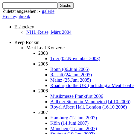
Zuletzt angesehen:
•
galerie
Hockeyphreak
Eishockey
NHL-Reise, März 2004
Keep Rockin'
Meat Loaf Konzerte
2003
Trier (02.November 2003)
2005
Bonn (06.Juni 2005)
Rastatt (24.Juni 2005)
Mainz (25.Juni 2005)
Roadtrip to the UK (including a Meat Loaf
2006
Musikmesse Frankfurt 2006
Ball der Sterne in Mannheim (14.10.2006)
Royal Albert Hall, London (16.10.2006)
2007
Hamburg (12.Juni 2007)
Köln (14.Juni 2007)
München (17.Juni 2007)
Stuttgart (19.Juni 2007)